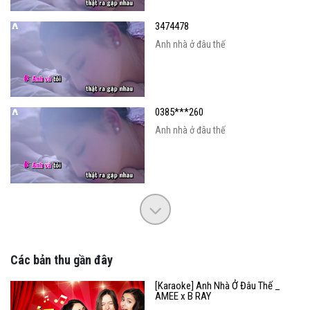
3474478
Anh nhà ở đâu thế
0385***260
Anh nhà ở đâu thế
Các bản thu gần đây
[Karaoke] Anh Nhà Ở Đâu Thế _
AMEE x B RAY