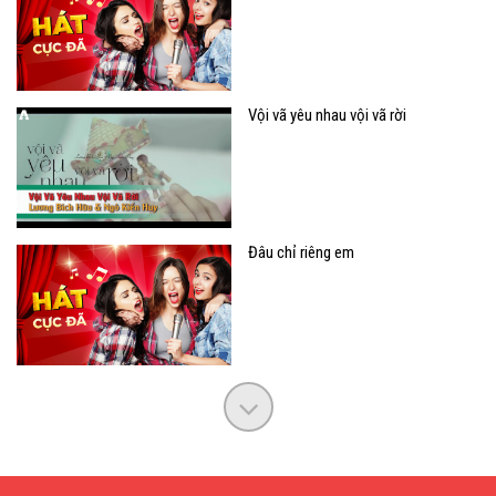
Vội vã yêu nhau vội vã rời
Đâu chỉ riêng em