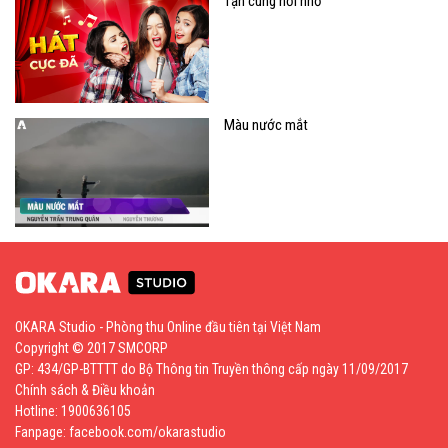
Tận cùng nỗi nhớ
Màu nước mắt
OKARA Studio - Phòng thu Online đầu tiên tại Việt Nam
Copyright © 2017 SMCORP
GP: 434/GP-BTTTT do Bộ Thông tin Truyền thông cấp ngày 11/09/2017
Chính sách & Điều khoản
Hotline: 1900636105
Fanpage:
facebook.com/okarastudio