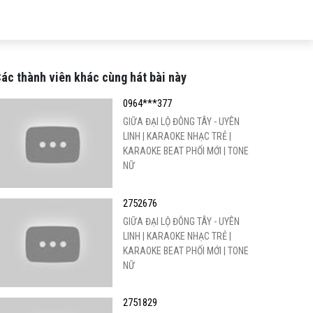
ác thành viên khác cùng hát bài này
0964***377
GIỮA ĐẠI LỘ ĐÔNG TÂY - UYÊN
LINH | KARAOKE NHẠC TRẺ |
KARAOKE BEAT PHỐI MỚI | TONE
NỮ
2752676
GIỮA ĐẠI LỘ ĐÔNG TÂY - UYÊN
LINH | KARAOKE NHẠC TRẺ |
KARAOKE BEAT PHỐI MỚI | TONE
NỮ
2751829