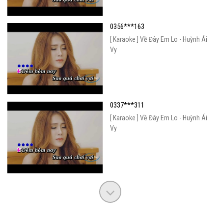
0356***163
[ Karaoke ] Về Đây Em Lo - Huỳnh Ái
Vy
0337***311
[ Karaoke ] Về Đây Em Lo - Huỳnh Ái
Vy