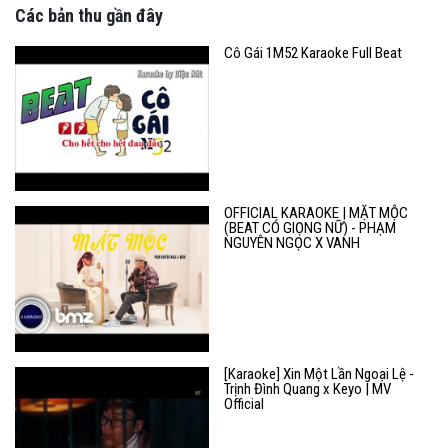
Các bản thu gần đây
Cô Gái 1M52 Karaoke Full Beat
OFFICIAL KARAOKE | MẶT MỘC
(BEAT CÓ GIỌNG NỮ) - PHẠM
NGUYÊN NGỌC X VANH
[Karaoke] Xin Một Lần Ngoại Lệ -
Trịnh Đình Quang x Keyo | MV
Official