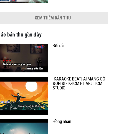
XEM THÊM BẢN THU
ác bản thu gần đây
Bối rối
[KARAOKE BEAT] AI MANG CÔ
ĐƠN ĐI - K-ICM FT. APJ | ICM
STUDIO
Hồng nhan