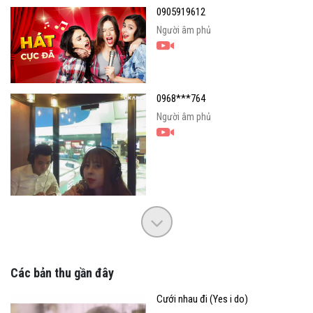
0905919612
Người âm phủ
0968***764
Người âm phủ
Các bản thu gần đây
Cưới nhau đi (Yes i do)