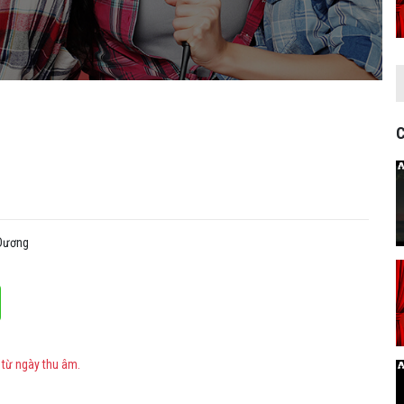
C
 Dương
 từ ngày thu âm.