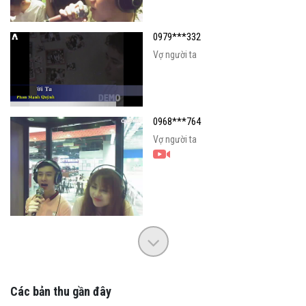
0979***332
Vợ người ta
0968***764
Vợ người ta
Các bản thu gần đây