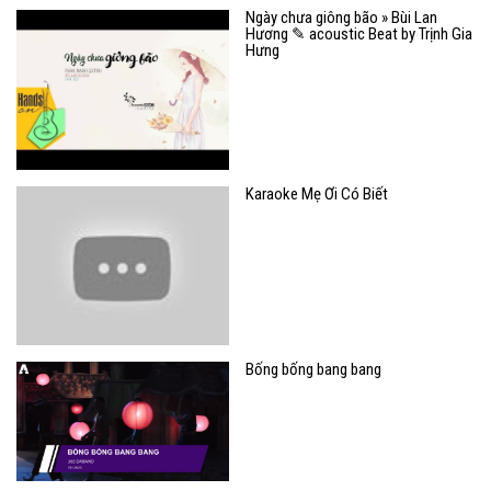
Ngày chưa giông bão » Bùi Lan
Hương ✎ acoustic Beat by Trịnh Gia
Hưng
Karaoke Mẹ Ơi Có Biết
Bống bống bang bang