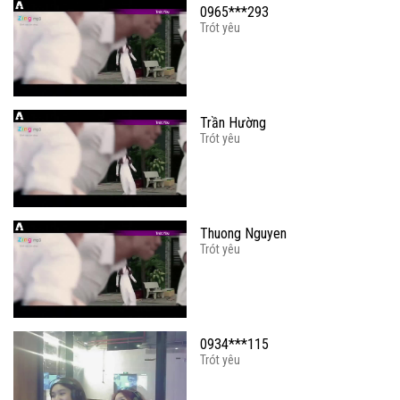
0965***293
Trót yêu
Trần Hường
Trót yêu
Thuong Nguyen
Trót yêu
0934***115
Trót yêu