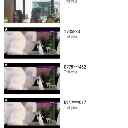
Trót yêu
1735283
Trót yêu
0778***462
Trót yêu
0947***017
Trót yêu