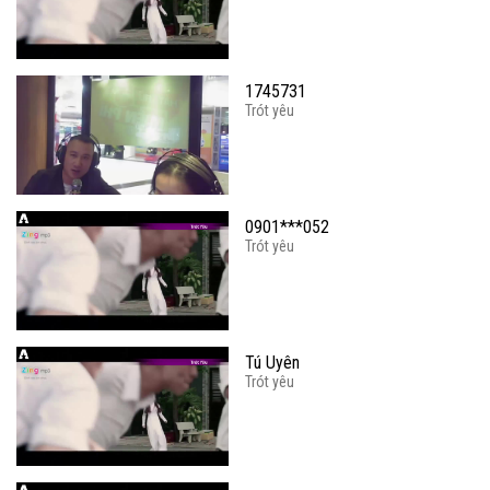
1745731
Trót yêu
0901***052
Trót yêu
Tú Uyên
Trót yêu