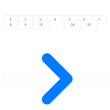
1
2
3
4
5
6
7
8
9
10
...
54
55