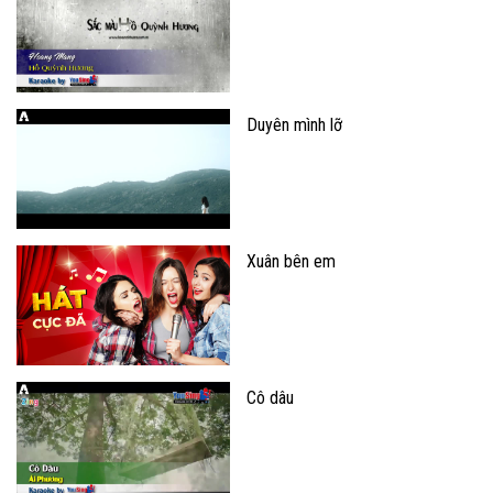
Duyên mình lỡ
Xuân bên em
Cô dâu