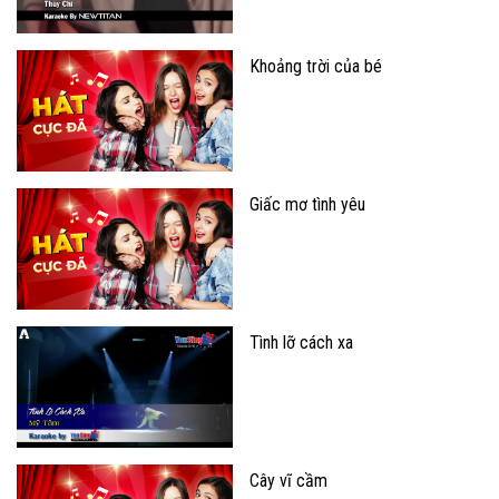
Khoảng trời của bé
Giấc mơ tình yêu
Tình lỡ cách xa
Cây vĩ cầm