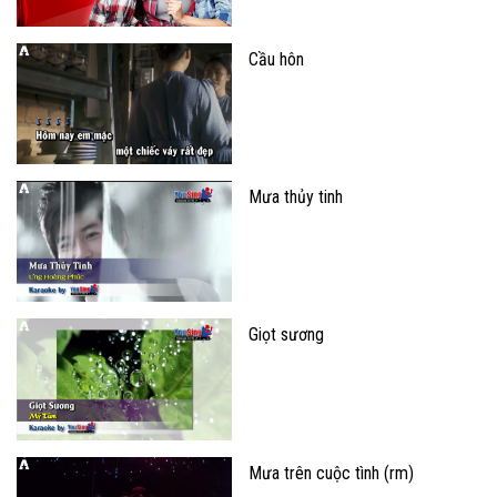
Cầu hôn
Mưa thủy tinh
Giọt sương
Mưa trên cuộc tình (rm)