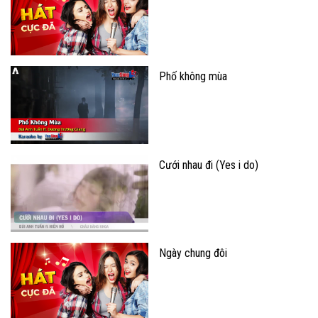
Phố không mùa
Cưới nhau đi (Yes i do)
Ngày chung đôi