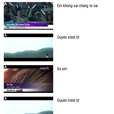
Em không sai chúng ta sai
Duyên mình lỡ
Xa em
Duyên mình lỡ