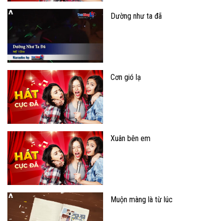
Dường như ta đã
Cơn gió lạ
Xuân bên em
Muộn màng là từ lúc