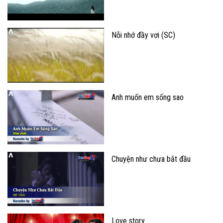
Nỗi nhớ đầy vơi (SC)
Anh muốn em sống sao
Chuyện như chưa bắt đầu
Love story