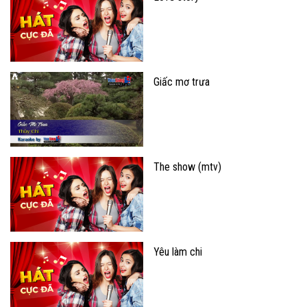
Giấc mơ trưa
The show (mtv)
Yêu làm chi