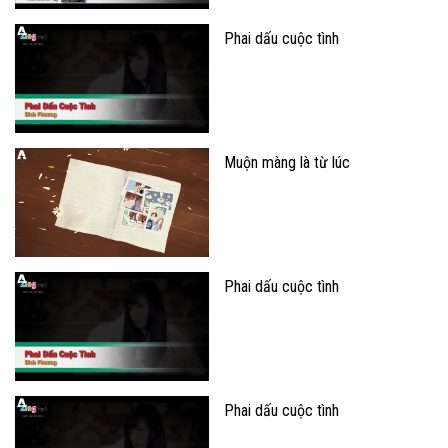
Phai dấu cuộc tình
Muộn màng là từ lúc
Phai dấu cuộc tình
Phai dấu cuộc tình