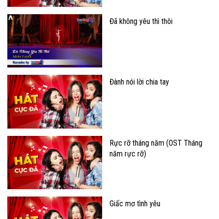
Đã không yêu thì thôi
Đành nói lời chia tay
Rực rỡ tháng năm (OST Tháng
năm rực rỡ)
Giấc mơ tình yêu