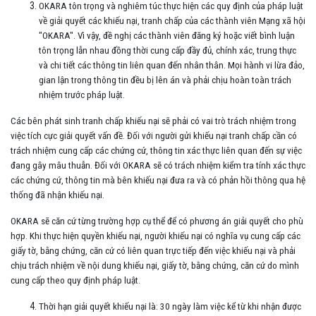
OKARA tôn trọng và nghiêm túc thực hiện các quy định của pháp luật
về giải quyết các khiếu nại, tranh chấp của các thành viên Mạng xã hội
"OKARA". Vì vậy, đề nghị các thành viên đăng ký hoặc viết bình luận
tôn trọng lẫn nhau đồng thời cung cấp đầy đủ, chính xác, trung thực
và chi tiết các thông tin liên quan đến nhân thân. Mọi hành vi lừa đảo,
gian lận trong thông tin đều bị lên án và phải chịu hoàn toàn trách
nhiệm trước pháp luật.
Các bên phát sinh tranh chấp khiếu nại sẽ phải có vai trò trách nhiệm trong
việc tích cực giải quyết vấn đề. Đối với người gửi khiếu nại tranh chấp cần có
trách nhiệm cung cấp các chứng cứ, thông tin xác thực liên quan đến sự việc
đang gây mâu thuẫn. Đối với OKARA sẽ có trách nhiệm kiểm tra tính xác thực
các chứng cứ, thông tin mà bên khiếu nại đưa ra và có phản hồi thông qua hệ
thống đã nhận khiếu nại.
OKARA sẽ căn cứ từng trường hợp cụ thể để có phương án giải quyết cho phù
hợp. Khi thực hiện quyền khiếu nại, người khiếu nại có nghĩa vụ cung cấp các
giấy tờ, bằng chứng, căn cứ có liên quan trực tiếp đến việc khiếu nại và phải
chịu trách nhiệm về nội dung khiếu nại, giấy tờ, bằng chứng, căn cứ do mình
cung cấp theo quy định pháp luật.
Thời hạn giải quyết khiếu nại là: 30 ngày làm việc kể từ khi nhận được