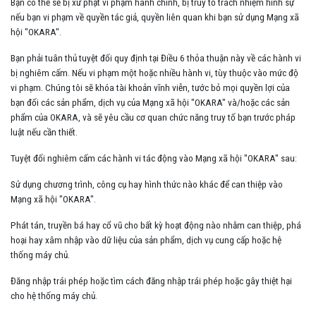
Bạn có thể sẽ bị xử phạt vi phạm hành chính, bị truy tố trách nhiệm hình sự
nếu bạn vi phạm về quyền tác giả, quyền liên quan khi bạn sử dụng Mạng xã
hội "OKARA".
Bạn phải tuân thủ tuyệt đối quy định tại Điều 6 thỏa thuận này về các hành vi
bị nghiêm cấm. Nếu vi phạm một hoặc nhiều hành vi, tùy thuộc vào mức độ
vi phạm. Chúng tôi sẽ khóa tài khoản vĩnh viễn, tước bỏ mọi quyền lợi của
bạn đối các sản phẩm, dịch vụ của Mạng xã hội "OKARA" và/hoặc các sản
phẩm của OKARA, và sẽ yêu cầu cơ quan chức năng truy tố bạn trước pháp
luật nếu cần thiết.
Tuyệt đối nghiêm cấm các hành vi tác động vào Mạng xã hội "OKARA" sau:
Sử dụng chương trình, công cụ hay hình thức nào khác để can thiệp vào
Mạng xã hội "OKARA".
Phát tán, truyền bá hay cổ vũ cho bất kỳ hoạt động nào nhằm can thiệp, phá
hoại hay xâm nhập vào dữ liệu của sản phẩm, dịch vụ cung cấp hoặc hệ
thống máy chủ.
Đăng nhập trái phép hoặc tìm cách đăng nhập trái phép hoặc gây thiệt hại
cho hệ thống máy chủ.