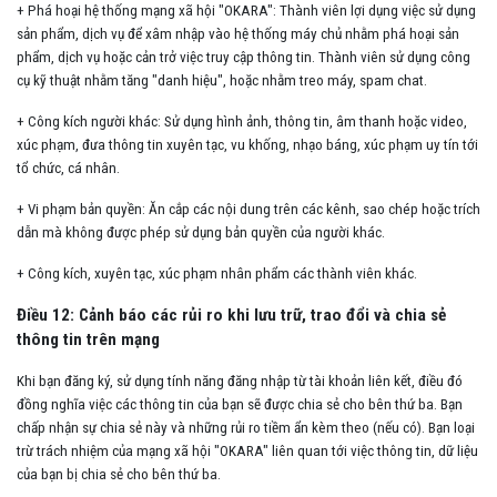
+ Phá hoại hệ thống mạng xã hội "OKARA": Thành viên lợi dụng việc sử dụng
sản phẩm, dịch vụ để xâm nhập vào hệ thống máy chủ nhằm phá hoại sản
phẩm, dịch vụ hoặc cản trở việc truy cập thông tin. Thành viên sử dụng công
cụ kỹ thuật nhằm tăng "danh hiệu", hoặc nhằm treo máy, spam chat.
+ Công kích người khác: Sử dụng hình ảnh, thông tin, âm thanh hoặc video,
xúc phạm, đưa thông tin xuyên tạc, vu khống, nhạo báng, xúc phạm uy tín tới
tổ chức, cá nhân.
+ Vi phạm bản quyền: Ăn cắp các nội dung trên các kênh, sao chép hoặc trích
dẫn mà không được phép sử dụng bản quyền của người khác.
+ Công kích, xuyên tạc, xúc phạm nhân phẩm các thành viên khác.
Điều 12: Cảnh báo các rủi ro khi lưu trữ, trao đổi và chia sẻ
thông tin trên mạng
Khi bạn đăng ký, sử dụng tính năng đăng nhập từ tài khoản liên kết, điều đó
đồng nghĩa việc các thông tin của bạn sẽ được chia sẻ cho bên thứ ba. Bạn
chấp nhận sự chia sẻ này và những rủi ro tiềm ẩn kèm theo (nếu có). Bạn loại
trừ trách nhiệm của mạng xã hội "OKARA" liên quan tới việc thông tin, dữ liệu
của bạn bị chia sẻ cho bên thứ ba.