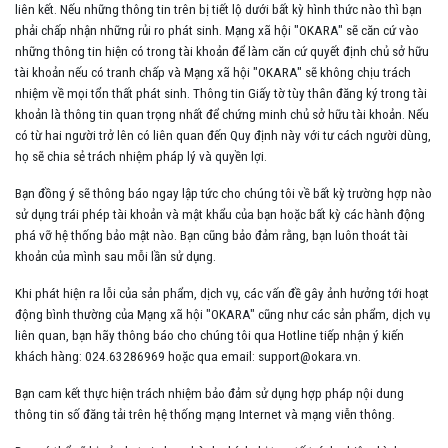
liên kết. Nếu những thông tin trên bị tiết lộ dưới bất kỳ hình thức nào thì bạn
phải chấp nhận những rủi ro phát sinh. Mạng xã hội "OKARA" sẽ căn cứ vào
những thông tin hiện có trong tài khoản để làm căn cứ quyết định chủ sở hữu
tài khoản nếu có tranh chấp và Mạng xã hội "OKARA" sẽ không chịu trách
nhiệm về mọi tổn thất phát sinh. Thông tin Giấy tờ tùy thân đăng ký trong tài
khoản là thông tin quan trọng nhất để chứng minh chủ sở hữu tài khoản. Nếu
có từ hai người trở lên có liên quan đến Quy định này với tư cách người dùng,
họ sẽ chia sẻ trách nhiệm pháp lý và quyền lợi.
Bạn đồng ý sẽ thông báo ngay lập tức cho chúng tôi về bất kỳ trường hợp nào
sử dụng trái phép tài khoản và mật khẩu của bạn hoặc bất kỳ các hành động
phá vỡ hệ thống bảo mật nào. Bạn cũng bảo đảm rằng, bạn luôn thoát tài
khoản của mình sau mỗi lần sử dụng.
Khi phát hiện ra lỗi của sản phẩm, dịch vụ, các vấn đề gây ảnh hưởng tới hoạt
động bình thường của Mạng xã hội "OKARA" cũng như các sản phẩm, dịch vụ
liên quan, bạn hãy thông báo cho chúng tôi qua Hotline tiếp nhận ý kiến
khách hàng: 024.63286969 hoặc qua email: support@okara.vn.
Bạn cam kết thực hiện trách nhiệm bảo đảm sử dụng hợp pháp nội dung
thông tin số đăng tải trên hệ thống mạng Internet và mạng viễn thông.