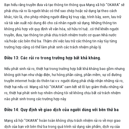
Bạn hiểu rằng truyền đưa và tạo thông tin thông qua Mạng xã hội "OKARA" sẽ
phải chịu rủi ro là người khác có thể sao chép hoặc sử dụng lại theo cách
khác, tức là, cho phép những người đăng ký truy cập, trình bày, xem, lưu trữ
và tái sản xuất nội dung đó cho cá nhân người sử dụng. Những thông tin
không phù hợp với quy định về văn hóa, sở hữu trí tuệ…có thể khiến người
truyền, đưa, tạo thông tin phải chịu trách nhiệm trước cơ quan Nhà nước
và/hoặc các bên thứ ba. Thậm chí việc lưu trữ các thông tin này tùy từng
trường hợp cũng có thể làm phát sinh các trách nhiệm pháp lý.
Điều 13: Các rủi ro trong trường hợp bất khả kháng.
Nếu phát sinh rủi ro, thiệt hại trong trường hợp bất khả kháng bao gồm nhưng
không giới hạn như chập điện, hư hỏng phần cứng, phần mềm, sự cố đường
truyền internet hoặc do thiên tai v.v. người dùng phải chấp nhận những rủi ro,
thiệt hại nếu có. Mạng xã hội "OKARA" cam kết sẽ lỗ lực giảm thiểu những rủi
ro, thiệt hại phát sinh tuy nhiên chúng tôi sẽ không chịu bất cứ trách nhiệm
nào phát sinh trong các trường hợp này.
Điều 14: Quy định về giao dịch của người dùng với bên thứ ba
Mạng xã hội "OKARA" hoàn toàn không chịu trách nhiệm rủi ro về mọi giao
dịch của bạn với bên thứ ba trong quá trình sử dụng sản phẩm, dịch vụ của