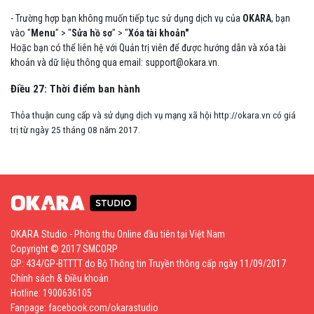
- Trường hợp bạn không muốn tiếp tục sử dụng dịch vụ của
OKARA
, bạn
vào "
Menu
" > "
Sửa hồ sơ
" > "
Xóa tài khoản"
Hoặc bạn có thể liên hệ với Quản trị viên để được hướng dẫn và xóa tài
khoản và dữ liệu thông qua email: support@okara.vn.
Điều 27: Thời điểm ban hành
Thỏa thuận cung cấp và sử dụng dịch vụ mạng xã hội http://okara.vn
có giá
trị từ ngày 25 tháng 08 năm 2017.
OKARA Studio - Phòng thu Online đầu tiên tại Việt Nam
Copyright © 2017 SMCORP
GP: 434/GP-BTTTT do Bộ Thông tin Truyền thông cấp ngày 11/09/2017
Chính sách & Điều khoản
Hotline: 1900636105
Fanpage:
facebook.com/okarastudio