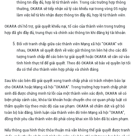
thông tin đầy đủ, hợp lệ từ thành viên. Trong các trường hợp thông
thường, OKARA sẽ tiếp nhận xử lý các khiếu nại trong vòng 05 ngày
làm việc kể từ khi nhận được thông tin đầy đủ, hợp lệ từ thành viên.
OKARA chỉ hỗ trợ, giải quyết khiếu nại, tố cáo của thành viên trong trường
hợp đã ghi đầy đủ, trung thực và chính xác thông tin khi đăng ký tài khoản.
Đối với tranh chấp giữa các thành viên Mạng xã hội "OKARA" với
nhau, OKARA sẽ quyết định về việc gửi thông tin liên hệ cho các đối
tượng tranh chấp để các bên tự giải quyết hoặc OKARA sẽ căn cứ vào
tình hình thực tế để giải quyết. Theo đó OKARA sẽ bảo vệ quyền lợi tối
đa có thể cho thành viên hợp pháp và chính đáng.
Sau khi các bên đã giải quyết xong tranh chấp phải có trách nhiệm báo lại
cho OKARA hoặc Mạng xã hội "OKARA". Trong trường hợp tranh chấp phát
sinh đã được chứng minh từ lỗi của một thành viên xác định, OKARA sẽ có
biện pháp cảnh cáo, khóa tài khoản hoặc chuyển cho cơ quan pháp luật có
thẩm quyền tùy theo mức độ của sai phạm. OKARA sẽ chấm dứt và gỡ bỏ
toàn bộ bài đăng, bình luận của thành viên đó trên Mạng xã hội "OKARA",
đồng thời yêu cầu thành viên đó phải công khai xin lỗi bên đã bị xâm phạm.
Nếu thông qua hình thức thỏa thuận mà vẫn không thể giải quyết được tranh