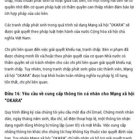
chấp, mâu thuẫn phát sinh từ hoặc giữa các bên, thì một trong hai bên sẽ có
quyền nhờ đến cơ quan pháp luật có thẩm quyền can thiệp nhằm đảm bảo lợi
ích hợp pháp của các bên.
Các tranh chấp phát sinh trong quá trình sử dụng Mạng xã hội "OKARA" sẽ
được giải quyết theo pháp luật hiện hành của nước Cộng hòa xã hội chủ
nghĩa Việt Nam.
Chi phí liên quan đến việc giải quyết khiếu nại, tranh chấp: Bên vi phạm đã
được chứng minh lỗi và/hoặc theo phán quyết của cơ quan Nhà nước có
thẩm quyền sẽ có trách nhiệm cho các chi phí liên quan giải quyết khiếu nại,
tranh chấp. Tuy nhiên, trong tranh chấp phát sinh giữa các thành viên, Mạng
xã hội "OKARA" được loại khỏi hoàn toàn những nghĩa vụ pháp lý, tố tụng,
tổn thất, chi phí liên quan.
Điều 16: Yêu cầu về cung cấp thông tin cá nhân cho Mạng xã hội
"OKARA"
Quy trình đăng ký của chúng tôi yêu cầu một địa chỉ Email, Chứng minh nhân
dân, ngày tháng năm sinh, địa chỉ, số điện thoại hợp lệ, một thông tin nhận
dạng người dùng không bị trùng lặp (user ID) và mật khẩu. Việc cung cấp
những thông tin khác cho chúng tôi hay không tùy thuộc vào quyết định của
bạn. Tuy nhiên Mạng xã hội "OKARA" chỉ tiếp nhận và hỗ trợ giải quyết tranh