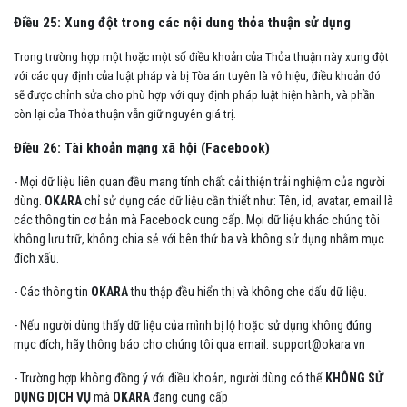
Điều 25: Xung đột trong các nội dung thỏa thuận sử dụng
Trong trường hợp một hoặc một số điều khoản của Thỏa thuận này xung đột
với các quy định của luật pháp và bị Tòa án tuyên là vô hiệu, điều khoản đó
sẽ được chỉnh sửa cho phù hợp với quy định pháp luật hiện hành, và phần
còn lại của Thỏa thuận vẫn giữ nguyên giá trị.
Điều 26: Tài khoản mạng xã hội (Facebook)
- Mọi dữ liệu liên quan đều mang tính chất cải thiện trải nghiệm của người
dùng.
OKARA
chỉ sử dụng các dữ liệu cần thiết như: Tên, id, avatar, email là
các thông tin cơ bản mà Facebook cung cấp. Mọi dữ liệu khác chúng tôi
không lưu trữ, không chia sẻ với bên thứ ba và không sử dụng nhằm mục
đích xấu.
- Các thông tin
OKARA
thu thập đều hiển thị và không che dấu dữ liệu.
- Nếu người dùng thấy dữ liệu của mình bị lộ hoặc sử dụng không đúng
mục đích, hãy thông báo cho chúng tôi qua email: support@okara.vn
- Trường hợp không đồng ý với điều khoản, người dùng có thể
KHÔNG SỬ
DỤNG DỊCH VỤ
mà
OKARA
đang cung cấp