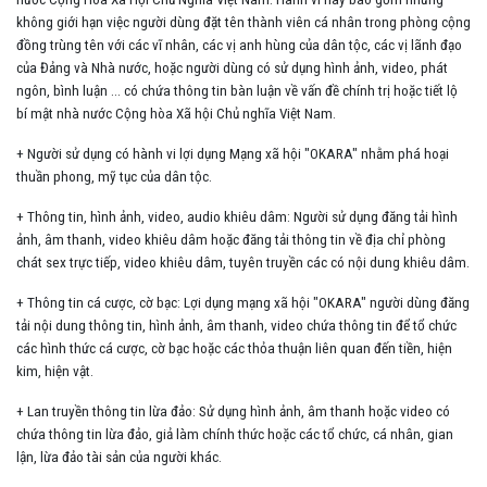
không giới hạn việc người dùng đặt tên thành viên cá nhân trong phòng cộng
đồng trùng tên với các vĩ nhân, các vị anh hùng của dân tộc, các vị lãnh đạo
của Đảng và Nhà nước, hoặc người dùng có sử dụng hình ảnh, video, phát
ngôn, bình luận … có chứa thông tin bàn luận về vấn đề chính trị hoặc tiết lộ
bí mật nhà nước Cộng hòa Xã hội Chủ nghĩa Việt Nam.
+ Người sử dụng có hành vi lợi dụng Mạng xã hội "OKARA" nhằm phá hoại
thuần phong, mỹ tục của dân tộc.
+ Thông tin, hình ảnh, video, audio khiêu dâm: Người sử dụng đăng tải hình
ảnh, âm thanh, video khiêu dâm hoặc đăng tải thông tin về địa chỉ phòng
chát sex trực tiếp, video khiêu dâm, tuyên truyền các có nội dung khiêu dâm.
+ Thông tin cá cược, cờ bạc: Lợi dụng mạng xã hội "OKARA" người dùng đăng
tải nội dung thông tin, hình ảnh, âm thanh, video chứa thông tin để tổ chức
các hình thức cá cược, cờ bạc hoặc các thỏa thuận liên quan đến tiền, hiện
kim, hiện vật.
+ Lan truyền thông tin lừa đảo: Sử dụng hình ảnh, âm thanh hoặc video có
chứa thông tin lừa đảo, giả làm chính thức hoặc các tổ chức, cá nhân, gian
lận, lừa đảo tài sản của người khác.