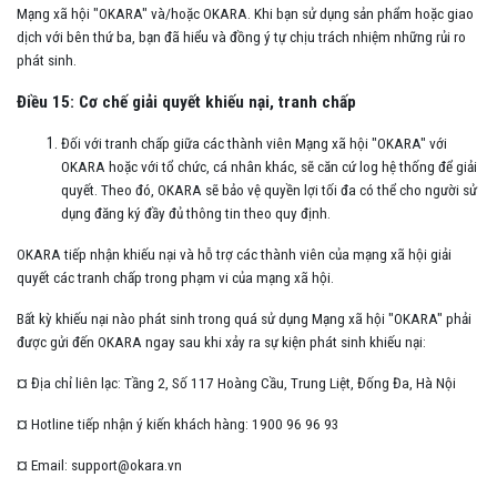
Mạng xã hội "OKARA" và/hoặc OKARA. Khi bạn sử dụng sản phẩm hoặc giao
dịch với bên thứ ba, bạn đã hiểu và đồng ý tự chịu trách nhiệm những rủi ro
phát sinh.
Điều 15: Cơ chế giải quyết khiếu nại, tranh chấp
Đối với tranh chấp giữa các thành viên Mạng xã hội "OKARA" với
OKARA hoặc với tổ chức, cá nhân khác, sẽ căn cứ log hệ thống để giải
quyết. Theo đó, OKARA sẽ bảo vệ quyền lợi tối đa có thể cho người sử
dụng đăng ký đầy đủ thông tin theo quy định.
OKARA tiếp nhận khiếu nại và hỗ trợ các thành viên của mạng xã hội giải
quyết các tranh chấp trong phạm vi của mạng xã hội.
Bất kỳ khiếu nại nào phát sinh trong quá sử dụng Mạng xã hội "OKARA" phải
được gửi đến OKARA ngay sau khi xảy ra sự kiện phát sinh khiếu nại:
¤ Địa chỉ liên lạc: Tầng 2, Số 117 Hoàng Cầu, Trung Liệt, Đống Đa, Hà Nội
¤ Hotline tiếp nhận ý kiến khách hàng: 1900 96 96 93
¤ Email: support@okara.vn