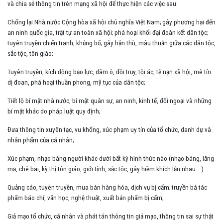
và chia sẻ thông tin trên mạng xã hội để thực hiện các việc sau:
Chống lại Nhà nước Cộng hòa xã hội chủ nghĩa Việt Nam; gây phương hại đến
an ninh quốc gia, trật tự an toàn xã hội; phá hoại khối đại đoàn kết dân tộc;
tuyên truyền chiến tranh, khủng bố; gây hận thù, mâu thuẫn giữa các dân tộc,
sắc tộc, tôn giáo;
Tuyên truyền, kích động bạo lực, dâm ô, đồi trụy, tội ác, tệ nạn xã hội, mê tín
dị đoan, phá hoại thuần phong, mỹ tục của dân tộc;
Tiết lộ bí mật nhà nước, bí mật quân sự, an ninh, kinh tế, đối ngoại và những
bí mật khác do pháp luật quy định;
Đưa thông tin xuyên tạc, vu khống, xúc phạm uy tín của tổ chức, danh dự và
nhân phẩm của cá nhân;
Xúc phạm, nhạo báng người khác dưới bất kỳ hình thức nào (nhạo báng, lăng
mạ, chê bai, kỳ thị tôn giáo, giới tính, sắc tộc, gây hiềm khích lẫn nhau….)
Quảng cáo, tuyên truyền, mua bán hàng hóa, dịch vụ bị cấm; truyền bá tác
phẩm báo chí, văn học, nghệ thuật, xuất bản phẩm bị cấm;
Giả mạo tổ chức, cá nhân và phát tán thông tin giả mạo, thông tin sai sự thật