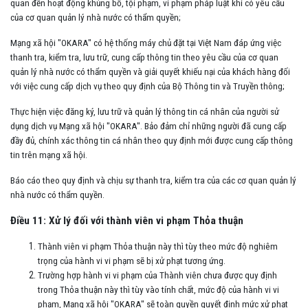
quan đến hoạt động khủng bố, tội phạm, vi phạm pháp luật khi có yêu cầu
của cơ quan quản lý nhà nước có thẩm quyền;
Mạng xã hội "OKARA" có hệ thống máy chủ đặt tại Việt Nam đáp ứng việc
thanh tra, kiểm tra, lưu trữ, cung cấp thông tin theo yêu cầu của cơ quan
quản lý nhà nước có thẩm quyền và giải quyết khiếu nại của khách hàng đối
với việc cung cấp dịch vụ theo quy định của Bộ Thông tin và Truyền thông;
Thực hiện việc đăng ký, lưu trữ và quản lý thông tin cá nhân của người sử
dụng dịch vụ Mạng xã hội "OKARA". Bảo đảm chỉ những người đã cung cấp
đầy đủ, chính xác thông tin cá nhân theo quy định mới được cung cấp thông
tin trên mạng xã hội.
Báo cáo theo quy định và chịu sự thanh tra, kiểm tra của các cơ quan quản lý
nhà nước có thẩm quyền.
Điều 11: Xử lý đối với thành viên vi phạm Thỏa thuận
Thành viên vi phạm Thỏa thuận này thì tùy theo mức độ nghiêm
trọng của hành vi vi phạm sẽ bị xử phạt tương ứng.
Trường hợp hành vi vi phạm của Thành viên chưa được quy định
trong Thỏa thuận này thì tùy vào tính chất, mức độ của hành vi vi
phạm, Mạng xã hội "OKARA" sẽ toàn quyền quyết định mức xử phạt