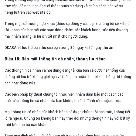
truy cập, đề nghị bạn đọc kỹ thỏa thuận sử dụng và chính sách bảo vệ sự
riêng tư trên các website đó.
Trong một số trường hợp khác (được sự đồng ý của bạn), chúng tôi sẽ kết nối
tài khoản của bạn với các hoạt động chăm sóc khách hàng, xúc tiến thương
mại nhằm mang lại lợi ích tốt nhất cho người dùng.
OKARA sẽ lưu trữ bản thu của bạn trong 30 ngày kể từ ngày thu âm.
Điều 18: Bảo mật thông tin cá nhân, thông tin riêng
Các thông tin cá nhân và nội dung đăng tải của bạn sẽ được hệ thống của
chúng tôi lưu trữ không giới hạn về thời gian hoặc cho tới khi chúng tôi không
còn hoạt động nữa.
Các biện pháp kỹ thuật chúng tôi thực hiện nhằm đảm bảo một cách cao
nhất các thông tin cá nhân của bạn không bị rò rỉ, đánh cắp hoặc bị xóa.
Mọi thông tin cá nhân của khách hàng sẽ được chúng tôi bảo mật, không tiết
lộ ra ngoài. Chúng tôi không bán hay trao đổi những thông tin này với bất kỳ
một bên thứ ba nào khác.
Theo quy định pháp luật Việt nam và trong các trường hợp cơ quan chức