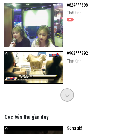
0824***898
Thất tình
0962***892
Thất tình
Các bản thu gần đây
Sóng gió